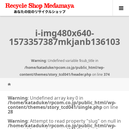
i-img480x640-
1573357387mkjanb136103
Warning
: Undefined variable $sub_title in
/home/kataduke/rpcom.co.jp/public_html/wp-
content/themes/story_tcd041/header.php
on line
374
Warning
: Undefined array key 0 in
/home/kataduke/rpcom.co.jp/public_html/wp-
content/themes/story_tcd041/single.php
on line
28
Warning
: Attempt to read property "slug" on null in
/home/kataduke/rpcom.co.jp/public_html/wp-