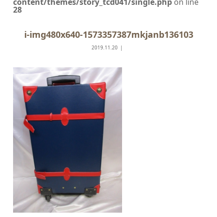
content/themes/story_tcd041/single.php
on line
28
i-img480x640-1573357387mkjanb136103
2019.11.20