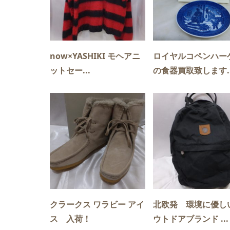
now×YASHIKI モヘアニ
ロイヤルコペンハー
ットセー...
の食器買取致します..
クラークス ワラビー アイ
北欧発 環境に優し
ス 入荷！
ウトドアブランド ...