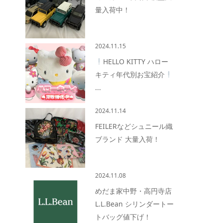
量入荷中！
2024.11.15
HELLO KITTY ハロー
キティ年代別お宝紹介
...
2024.11.14
FEILERなどシュニール織
ブランド 大量入荷！
2024.11.08
めだま家中野・高円寺店
L.L.Bean シリンダートー
トバッグ値下げ！