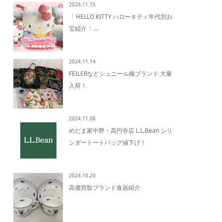
2024.11.15
HELLO KITTY ハローキティ年代別お
宝紹介
...
2024.11.14
FEILERなどシュニール織ブランド 大量
入荷！
2024.11.08
めだま家中野・高円寺店 L.L.Bean シリ
ンダートートバッグ値下げ！
2024.10.20
高価買取ブランド食器紹介