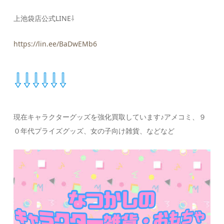
上池袋店公式LINE⇩
https://lin.ee/BaDwEMb6
⇩⇩⇩⇩⇩⇩
現在キャラクターグッズを強化買取しています♪アメコミ、９
０年代プライズグッズ、女の子向け雑貨、などなど