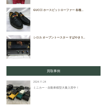
GUCCI ホースビットローファー 各種...
シロカ オーブントースター すばやき S...
買取事例
2024.11.24
ミニカー・自動車模型大量入荷中！