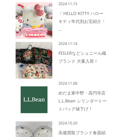
2024.11.15
HELLO KITTY ハロー
キティ年代別お宝紹介
...
2024.11.14
FEILERなどシュニール織
ブランド 大量入荷！
2024.11.08
めだま家中野・高円寺店
L.L.Bean シリンダートー
トバッグ値下げ！
2024.10.20
高価買取ブランド食器紹