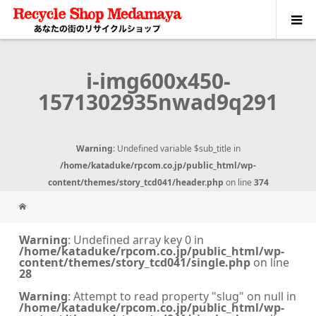
i-img600x450-
1571302935nwad9q291
Warning
: Undefined variable $sub_title in
/home/kataduke/rpcom.co.jp/public_html/wp-
content/themes/story_tcd041/header.php
on line
374
Warning
: Undefined array key 0 in
/home/kataduke/rpcom.co.jp/public_html/wp-
content/themes/story_tcd041/single.php
on line
28
Warning
: Attempt to read property "slug" on null in
/home/kataduke/rpcom.co.jp/public_html/wp-