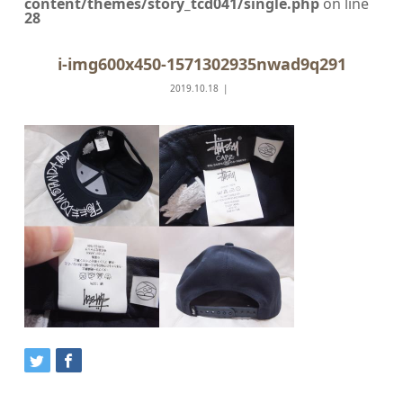
content/themes/story_tcd041/single.php
on line
28
i-img600x450-1571302935nwad9q291
2019.10.18